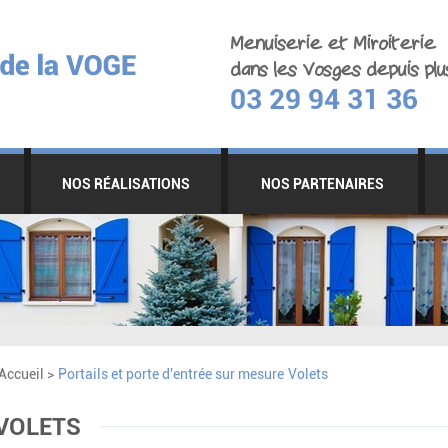
Menuiserie et Miroiterie
dans les Vosges depuis plu
03 29 94 31 36
NOS RÉALISATIONS
NOS PARTENAIRES
Accueil
>
Portails et porte d'entrée sur mesure
Volets
VOLETS