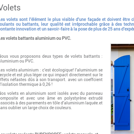
Volets
Les volets sont l'élément le plus visible d'une façade et doivent être c
roulants ou battants, leur qualité est irréprochable grâce à des tech
contante innovation et un savoir-faire à la pose de plus de 25 ans d'expé
Les volets battants aluminium ou PVC.
Nous vous proposons deux types de volets battants :
aluminium ou PVC.
Les volets aluminium : c'est écologique! l'aluminium se
recycle et est plus léger ce qui impact directement sur le
effets néfastes dûs à son transport. avec un coeffcient
d'isolation thermique à 0,26 !
Nos volets en aluminium sont isolés avec du panneau
composite et avec une âme en polystyrène extrudé
associés à des parements en tôle d'aluminium laquée.et
sans oublier un large choix de couleurs.