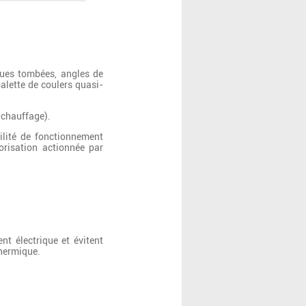
gues tombées, angles de
alette de coulers quasi-
e chauffage).
ilité de fonctionnement
orisation actionnée par
t électrique et évitent
 thermique.