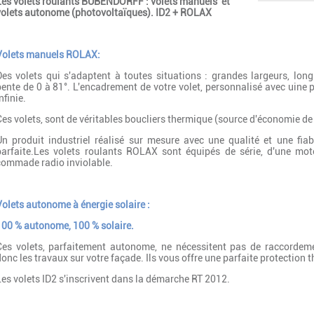
Les volets roulants BUBENDORFF : volets manuels et
volets autonome (photovoltaïques). ID2 + ROLAX
Volets manuels ROLAX:
Des volets qui s'adaptent à toutes situations : grandes largeurs, lon
pente de 0 à 81°. L'encadrement de votre volet, personnalisé avec uine p
nfinie.
Ces volets, sont de véritables boucliers thermique (source d'économie d
Un produit industriel réalisé sur mesure avec une qualité et une fiab
parfaite.Les volets roulants ROLAX sont équipés de série, d'une mot
commade radio inviolable.
Volets autonome à énergie solaire :
100 % autonome, 100 % solaire.
Ces volets, parfaitement autonome, ne nécessitent pas de raccordemen
donc les travaux sur votre façade. Ils vous offre une parfaite protection
Les volets ID2 s'inscrivent dans la démarche RT 2012.